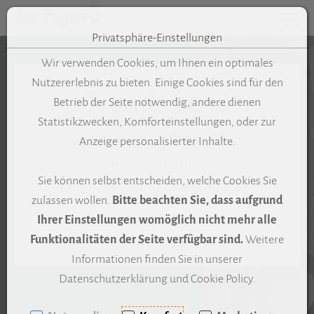
Toggle 
Privatsphäre-Einstellungen
Zum Inhalt springen [AK + 0]
Zum Hauptmenü springen [AK + 1]
Zum Meta-Menü oben (links) springen [AK + 2]
Zum "Barrierefreiheits-Menü" springen [AK + 3]
Zu den Inhalten im Fußbereich springen [AK + 4]
Wir verwenden Cookies, um Ihnen ein optimales
Nutzererlebnis zu bieten. Einige Cookies sind für den
Trends 2018
Betrieb der Seite notwendig, andere dienen
Statistikzwecken, Komforteinstellungen, oder zur
Was trägt man dieses Jahr?
Anzeige personalisierter Inhalte.
Wir zeigen es Ihnen.
Sie können selbst entscheiden, welche Cookies Sie
zulassen wollen.
Bitte beachten Sie, dass aufgrund
Ihrer Einstellungen womöglich nicht mehr alle
Frisurengalerie
Funktionalitäten der Seite verfügbar sind.
Weitere
Informationen finden Sie in unserer
Datenschutzerklärung und Cookie Policy.