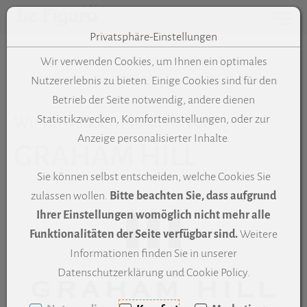
Toggle 
Privatsphäre-Einstellungen
Zum Inhalt springen [AK + 0]
Zum Hauptmenü springen [AK + 1]
Zum Meta-Menü oben (links) springen [AK + 2]
Zum "Barrierefreiheits-Menü" springen [AK + 3]
Zu den Inhalten im Fußbereich springen [AK + 4]
Wir verwenden Cookies, um Ihnen ein optimales
Nutzererlebnis zu bieten. Einige Cookies sind für den
Betrieb der Seite notwendig, andere dienen
Wir verwenden Produkte von
Statistikzwecken, Komforteinstellungen, oder zur
Anzeige personalisierter Inhalte.
GRAHAM HILL
Sie können selbst entscheiden, welche Cookies Sie
zulassen wollen.
Bitte beachten Sie, dass aufgrund
(ö
Ihrer Einstellungen womöglich nicht mehr alle
Funktionalitäten der Seite verfügbar sind.
Weitere
Informationen finden Sie in unserer
Datenschutzerklärung und Cookie Policy.