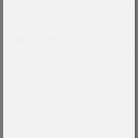
ist, erlaubt auch Föhnen und individuelles Stylen - lassen Sie
sich gerne zu der erstklassigen Modellvielfalt bei Gisela
Mayer inspirieren und beraten - wir freuen uns!
Kataloge
In einem Leben zwischen Tradition und Moderne entwerfen
die Designer von Gisela Mayer / Mayer Hair heute die
Perücken der Zukunft.
Die New Generation Collection mit modernen Cuts, in lang
und kurz, definiert das innovative Zweithaar von Gisela
Mayer / Mayer Hair.
Die hochwertige Qualität der Black Label- / Gold Hair
Collection charakterisiert sich durch Raffinierte Schnitte,