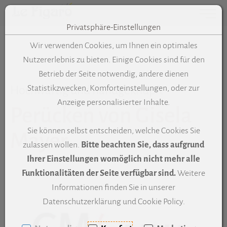
Toggle 
Privatsphäre-Einstellungen
Zum Inhalt springen [AK + 0]
Zum Hauptmenü springen [AK + 1]
Zum Meta-Menü oben (links) springen [AK + 2]
Zum "Barrierefreiheits-Menü" springen [AK + 3]
Zu den Inhalten im Fußbereich springen [AK + 4]
Wir verwenden Cookies, um Ihnen ein optimales
Nutzererlebnis zu bieten. Einige Cookies sind für den
Betrieb der Seite notwendig, andere dienen
Hochwärtig und handgeknüpft
Statistikzwecken, Komforteinstellungen, oder zur
Anzeige personalisierter Inhalte.
Perücken von Gisela
Sie können selbst entscheiden, welche Cookies Sie
Mayer
zulassen wollen.
Bitte beachten Sie, dass aufgrund
Ihrer Einstellungen womöglich nicht mehr alle
Funktionalitäten der Seite verfügbar sind.
Weitere
(ö
Informationen finden Sie in unserer
Datenschutzerklärung und Cookie Policy.