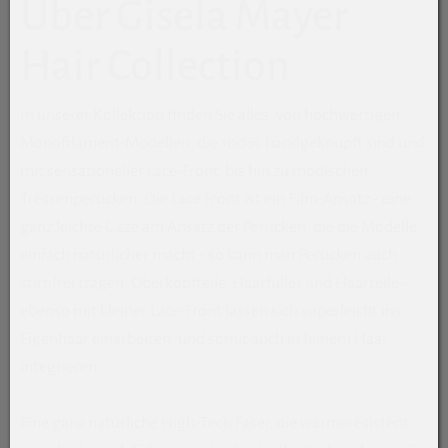
Über Gisela Mayer
Hair Collection
In unserer Kollektion finden Sie alles, von hochwertigen
Monofilament-Modellen, die 100% handgeknüpft sind und
mit sensationeller Lace-Front, bis hin zu modischen
Tressenperücken. Die Lace Front ist ein Film-Ansatz - eine
ganz leichte Gaze am Ansatz der Perücken, die die Modelle
einfach natürlicher macht - so kann man Perücken auch
stirnfrei tragen. Oberkopfteile, Haarfüller und Haarteile -
ebenso mit kleiner Lace-Front lassen sich superleicht ins
Eigenhaar einarbeiten, und somit auch in feinem Haar
integrieren.
Eine ganz natürliche High-Tech Faser, die wärmeresistent