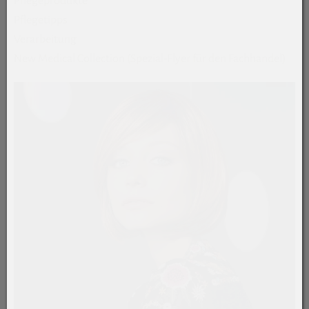
Pflegeprodukte
Pflegetipps
Verarbeitung
New Medical Collection (Spezial-Flyer für den Fachhandel)