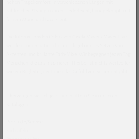
hohen Tragekomfort, in verschiedenen Längen mit
zahlreichen Stylingfrisuren - federleicht, handgeknüpft mit
feinem Mono und Lace Front.
Die Internationalen Colors von Gisela Mayer / Mayer Hair
werden immer natürlicher durch gekonntes Setzen von
Akzenten und brillante Farb-Mixe. Wir begegnen jeden Tag
Menschen, die uns inspirieren. Hierbei ist nichts wertvoller
wie ein Begleiter, der Ihnen das Gefühl von Sicherheit gibt.
Überzeugen Sie sich jetzt und blättern Sie in unseren
Katalogen!
Produkte/Service
Farbtafeln