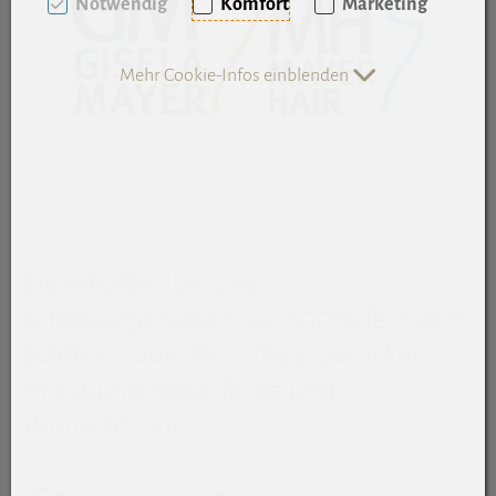
Notwendig
Komfort
Marketing
Mehr Cookie-Infos einblenden
Sie erhalten bei uns
Echthaarperücken aus 100% feinstem
Echthaar oder Kunsthaarperücken
mit Wunschhaarfarbe und
Wunschfrisur