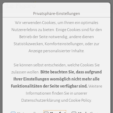
Toggle 
Privatsphäre-Einstellungen
Zum Inhalt springen [AK + 0]
Zum Hauptmenü springen [AK + 1]
Zum Meta-Menü oben (links) springen [AK + 2]
Zum "Barrierefreiheits-Menü" springen [AK + 3]
Zu den Inhalten im Fußbereich springen [AK + 4]
Wir verwenden Cookies, um Ihnen ein optimales
Nutzererlebnis zu bieten. Einige Cookies sind für den
Betrieb der Seite notwendig, andere dienen
Statistikzwecken, Komforteinstellungen, oder zur
Anzeige personalisierter Inhalte.
Sie können selbst entscheiden, welche Cookies Sie
zulassen wollen.
Bitte beachten Sie, dass aufgrund
Ihrer Einstellungen womöglich nicht mehr alle
Funktionalitäten der Seite verfügbar sind.
Weitere
Informationen finden Sie in unserer
Datenschutzerklärung und Cookie Policy.