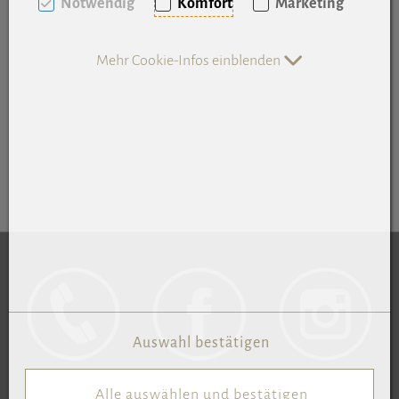
Notwendig
Komfort
Marketing
Mehr Cookie-Infos einblenden
(öffnet in neuem Tab)
(ö
Auswahl bestätigen
Alle auswählen und bestätigen